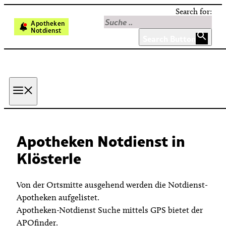
Skip
Search for:
to
Apotheken
Notdienst
content
Search Button
Menu
Apotheken Notdienst in
Klösterle
Von der Ortsmitte ausgehend werden die Notdienst-
Apotheken aufgelistet.
Apotheken-Notdienst Suche mittels GPS bietet der
APOfinder.