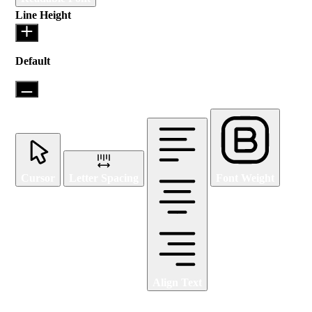
Line Height
Default
Cursor
Letter Spacing
Font Weight
Align Text