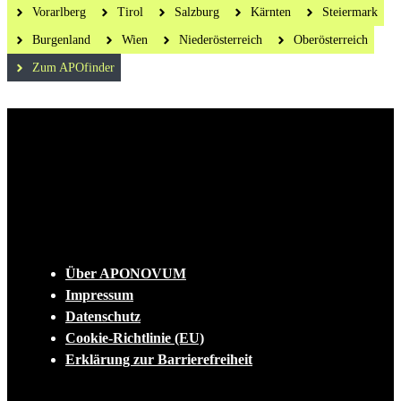
Vorarlberg
Tirol
Salzburg
Kärnten
Steiermark
Burgenland
Wien
Niederösterreich
Oberösterreich
Zum APOfinder
Die tägliche Dosis Wissen, Trends und
Lifestylehacks für ein gesundes Leben
INFO
Über APONOVUM
Impressum
Datenschutz
Cookie-Richtlinie (EU)
Erklärung zur Barrierefreiheit