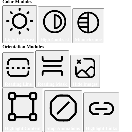
Color Modules
Light Contrast
High Contrast
Monochrome
Orientation Modules
Reading Line
Reading Mask
Hide Images
Highlight Content
Stop Animations
Highlight Links