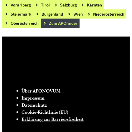
Vorarlberg
Tirol
Salzburg
Kärnten
Steiermark
Burgenland
Wien
Niederösterreich
Oberösterreich
Zum APOfinder
Die tägliche Dosis Wissen, Trends und
Lifestylehacks für ein gesundes Leben
INFO
Über APONOVUM
Impressum
Datenschutz
Cookie-Richtlinie (EU)
Erklärung zur Barrierefreiheit