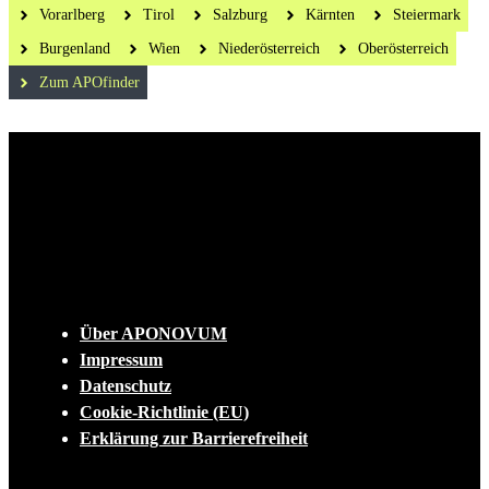
Vorarlberg
Tirol
Salzburg
Kärnten
Steiermark
Burgenland
Wien
Niederösterreich
Oberösterreich
Zum APOfinder
Die tägliche Dosis Wissen, Trends und
Lifestylehacks für ein gesundes Leben
INFO
Über APONOVUM
Impressum
Datenschutz
Cookie-Richtlinie (EU)
Erklärung zur Barrierefreiheit