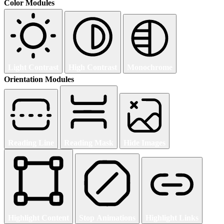
Color Modules
Light Contrast
High Contrast
Monochrome
Orientation Modules
Reading Line
Reading Mask
Hide Images
Highlight Content
Stop Animations
Highlight Links