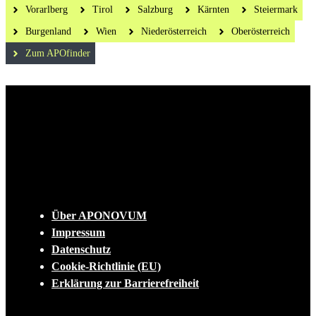
Vorarlberg
Tirol
Salzburg
Kärnten
Steiermark
Burgenland
Wien
Niederösterreich
Oberösterreich
Zum APOfinder
Die tägliche Dosis Wissen, Trends und
Lifestylehacks für ein gesundes Leben
INFO
Über APONOVUM
Impressum
Datenschutz
Cookie-Richtlinie (EU)
Erklärung zur Barrierefreiheit