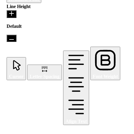
Line Height
Default
Cursor
Letter Spacing
Font Weight
Align Text