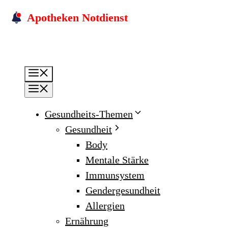
Skip
Apotheken Notdienst
to
content
Menu
Menu
Gesundheits-Themen
Gesundheit
Body
Mentale Stärke
Immunsystem
Gendergesundheit
Allergien
Ernährung