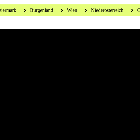
eiermark
Burgenland
Wien
Niederösterreich
O
 für ein gesundes Leben