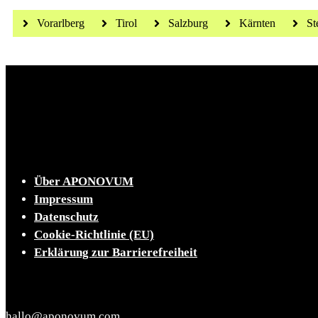
Vorarlberg
Tirol
Salzburg
Kärnten
St
Die tägliche Dosis Wissen, Trends und Lifestylehacks
INFO
Über APONOVUM
Impressum
Datenschutz
Cookie-Richtlinie (EU)
Erklärung zur Barrierefreiheit
KONTAKT
hallo@aponovum.com