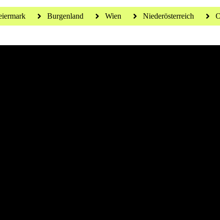
eiermark
Burgenland
Wien
Niederösterreich
O
 für ein gesundes Leben