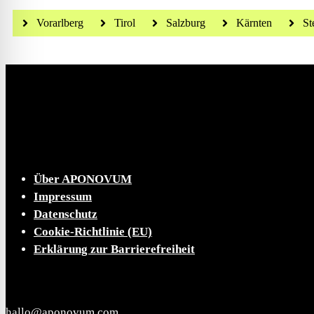
Vorarlberg
Tirol
Salzburg
Kärnten
St
Die tägliche Dosis Wissen, Trends und Lifestylehacks
INFO
Über APONOVUM
Impressum
Datenschutz
Cookie-Richtlinie (EU)
Erklärung zur Barrierefreiheit
KONTAKT
hallo@aponovum.com