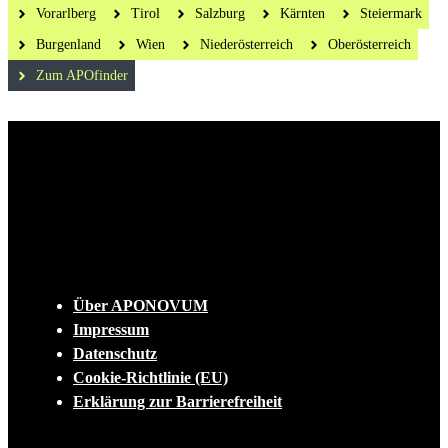
Vorarlberg
Tirol
Salzburg
Kärnten
Steiermark
Burgenland
Wien
Niederösterreich
Oberösterreich
Zum APOfinder
Die tägliche Dosis Wissen, Trends und
Lifestylehacks für ein gesundes Leben
INFO
Über APONOVUM
Impressum
Datenschutz
Cookie-Richtlinie (EU)
Erklärung zur Barrierefreiheit