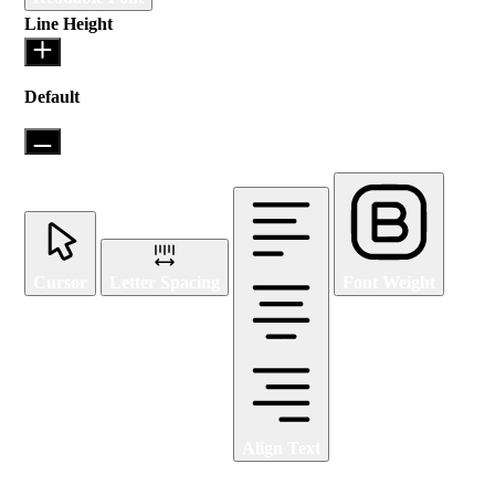
Line Height
Default
Cursor
Letter Spacing
Font Weight
Align Text