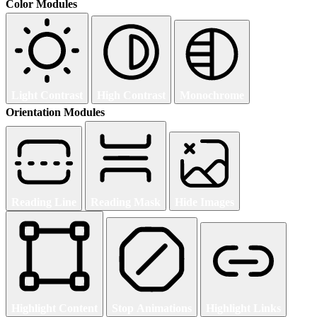
Color Modules
Light Contrast
High Contrast
Monochrome
Orientation Modules
Reading Line
Reading Mask
Hide Images
Highlight Content
Stop Animations
Highlight Links