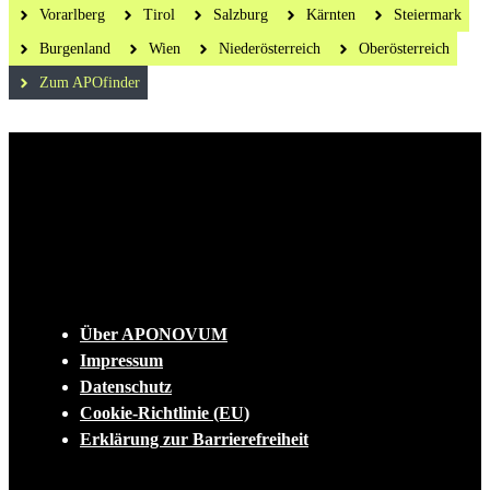
Vorarlberg
Tirol
Salzburg
Kärnten
Steiermark
Burgenland
Wien
Niederösterreich
Oberösterreich
Zum APOfinder
Die tägliche Dosis Wissen, Trends und
Lifestylehacks für ein gesundes Leben
INFO
Über APONOVUM
Impressum
Datenschutz
Cookie-Richtlinie (EU)
Erklärung zur Barrierefreiheit