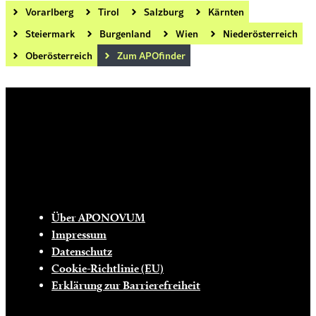
Vorarlberg
Tirol
Salzburg
Kärnten
Steiermark
Burgenland
Wien
Niederösterreich
Oberösterreich
Zum APOfinder
Die tägliche Dosis Wissen, Trends und
Lifestylehacks für ein gesundes Leben
INFO
Über APONOVUM
Impressum
Datenschutz
Cookie-Richtlinie (EU)
Erklärung zur Barrierefreiheit