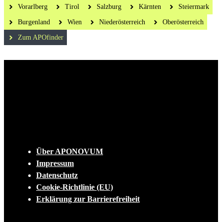
Vorarlberg
Tirol
Salzburg
Kärnten
Steiermark
Burgenland
Wien
Niederösterreich
Oberösterreich
Zum APOfinder
Die tägliche Dosis Wissen, Trends und
Lifestylehacks für ein gesundes Leben
INFO
Über APONOVUM
Impressum
Datenschutz
Cookie-Richtlinie (EU)
Erklärung zur Barrierefreiheit