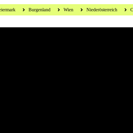
eiermark
Burgenland
Wien
Niederösterreich
O
 für ein gesundes Leben