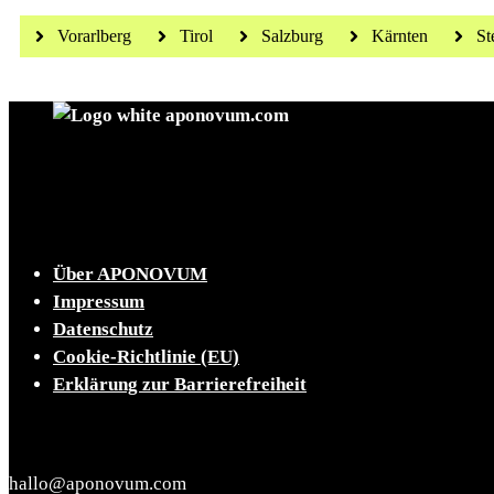
Vorarlberg
Tirol
Salzburg
Kärnten
St
Die tägliche Dosis Wissen, Trends und Lifestylehacks
INFO
Über APONOVUM
Impressum
Datenschutz
Cookie-Richtlinie (EU)
Erklärung zur Barrierefreiheit
KONTAKT
hallo@aponovum.com