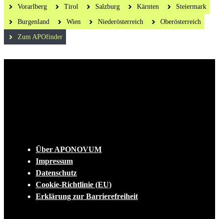
Vorarlberg
Tirol
Salzburg
Kärnten
Steiermark
Burgenland
Wien
Niederösterreich
Oberösterreich
Zum APOfinder
Die tägliche Dosis Wissen, Trends und
Lifestylehacks für ein gesundes Leben
INFO
Über APONOVUM
Impressum
Datenschutz
Cookie-Richtlinie (EU)
Erklärung zur Barrierefreiheit