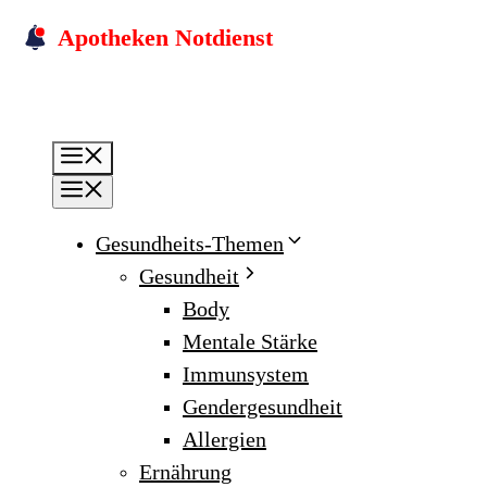
Skip
Apotheken Notdienst
to
content
Menu
Menu
Gesundheits-Themen
Gesundheit
Body
Mentale Stärke
Immunsystem
Gendergesundheit
Allergien
Ernährung