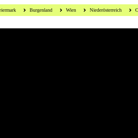
eiermark
Burgenland
Wien
Niederösterreich
O
 für ein gesundes Leben