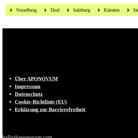
Vorarlberg
Tirol
Salzburg
Kärnten
St
Die tägliche Dosis Wissen, Trends und Lifestylehacks
INFO
Über APONOVUM
Impressum
Datenschutz
Cookie-Richtlinie (EU)
Erklärung zur Barrierefreiheit
KONTAKT
hallo@aponovum.com