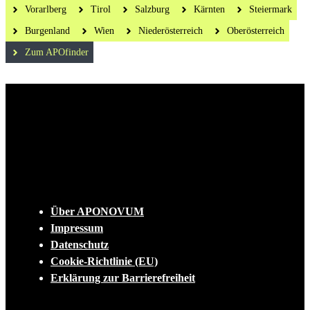
Vorarlberg
Tirol
Salzburg
Kärnten
Steiermark
Burgenland
Wien
Niederösterreich
Oberösterreich
Zum APOfinder
Die tägliche Dosis Wissen, Trends und
Lifestylehacks für ein gesundes Leben
INFO
Über APONOVUM
Impressum
Datenschutz
Cookie-Richtlinie (EU)
Erklärung zur Barrierefreiheit