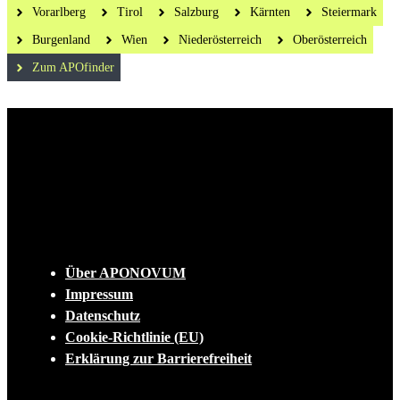
Vorarlberg
Tirol
Salzburg
Kärnten
Steiermark
Burgenland
Wien
Niederösterreich
Oberösterreich
Zum APOfinder
Die tägliche Dosis Wissen, Trends und
Lifestylehacks für ein gesundes Leben
INFO
Über APONOVUM
Impressum
Datenschutz
Cookie-Richtlinie (EU)
Erklärung zur Barrierefreiheit