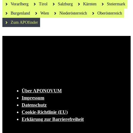
Vorarlberg
Tirol
Salzburg
Kärnten
Steiermark
Burgenland
Wien
Niederösterreich
Oberösterreich
Zum APOfinder
Die tägliche Dosis Wissen, Trends und
Lifestylehacks für ein gesundes Leben
INFO
Über APONOVUM
Impressum
Datenschutz
Cookie-Richtlinie (EU)
Erklärung zur Barrierefreiheit