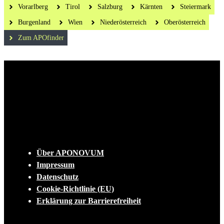
Vorarlberg
Tirol
Salzburg
Kärnten
Steiermark
Burgenland
Wien
Niederösterreich
Oberösterreich
Zum APOfinder
Die tägliche Dosis Wissen, Trends und
Lifestylehacks für ein gesundes Leben
INFO
Über APONOVUM
Impressum
Datenschutz
Cookie-Richtlinie (EU)
Erklärung zur Barrierefreiheit