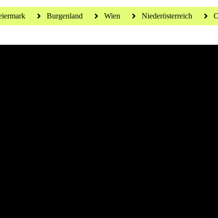
eiermark
Burgenland
Wien
Niederösterreich
O
 für ein gesundes Leben