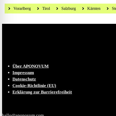
Vorarlberg
Tirol
Salzburg
Kärnten
St
Die tägliche Dosis Wissen, Trends und Lifestylehacks
INFO
Über APONOVUM
Impressum
Datenschutz
Cookie-Richtlinie (EU)
Erklärung zur Barrierefreiheit
KONTAKT
hallo@aponovum.com