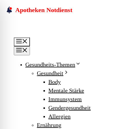
Skip
Apotheken Notdienst
to
content
Menu
Menu
Gesundheits-Themen
Gesundheit
Body
Mentale Stärke
Immunsystem
Gendergesundheit
Allergien
Ernährung