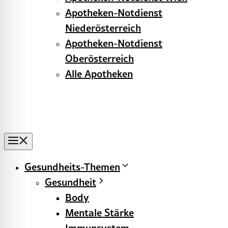
Apotheken-Notdienst
Niederösterreich
Apotheken-Notdienst
Oberösterreich
Alle Apotheken
Menu
Gesundheits-Themen
Gesundheit
Body
Mentale Stärke
Immunsystem