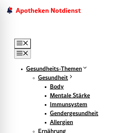
Skip
Apotheken Notdienst
to
content
Menu
Menu
Gesundheits-Themen
Gesundheit
Body
Mentale Stärke
Immunsystem
Gendergesundheit
Allergien
Ernährung