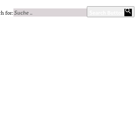
Search Button
h for: