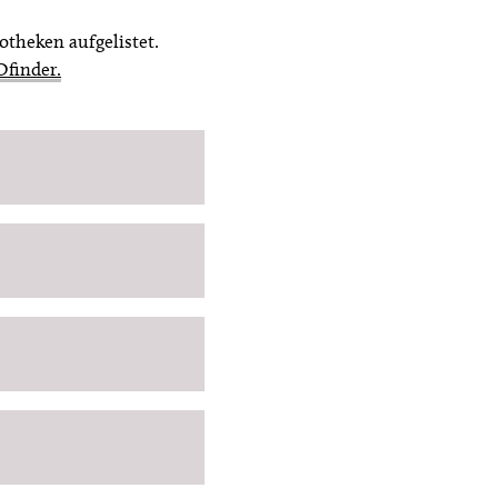
theken aufgelistet.
finder.