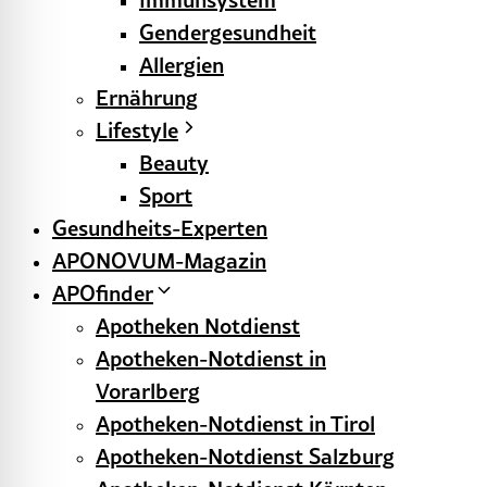
Gendergesundheit
Allergien
Ernährung
Lifestyle
Beauty
Sport
Gesundheits-Experten
APONOVUM-Magazin
APOfinder
Apotheken Notdienst
Apotheken-Notdienst in
Vorarlberg
Apotheken-Notdienst in Tirol
Apotheken-Notdienst Salzburg