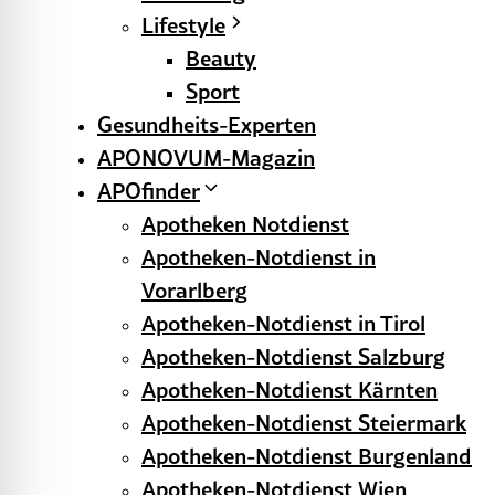
Lifestyle
Beauty
Sport
Gesundheits-Experten
APONOVUM-Magazin
APOfinder
Apotheken Notdienst
Apotheken-Notdienst in
Vorarlberg
Apotheken-Notdienst in Tirol
Apotheken-Notdienst Salzburg
Apotheken-Notdienst Kärnten
Apotheken-Notdienst Steiermark
Apotheken-Notdienst Burgenland
Apotheken-Notdienst Wien