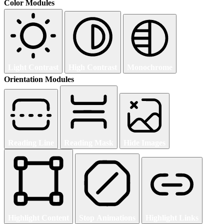
Color Modules
Light Contrast
High Contrast
Monochrome
Orientation Modules
Reading Line
Reading Mask
Hide Images
Highlight Content
Stop Animations
Highlight Links