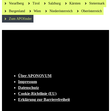
Vorarlberg
Tirol
Salzburg
Kärnten
Steiermark
Burgenland
Wien
Niederösterreich
Oberösterreich
Zum APOfinder
Die tägliche Dosis Wissen, Trends und
Lifestylehacks für ein gesundes Leben
INFO
Über APONOVUM
Impressum
Datenschutz
Cookie-Richtlinie (EU)
Erklärung zur Barrierefreiheit