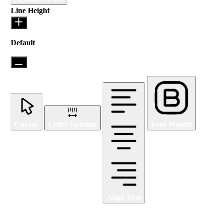
Line Height
Default
Cursor
Letter Spacing
Font Weight
Align Text