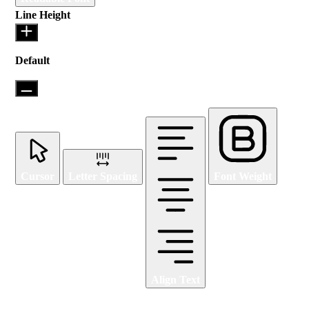
Line Height
Default
Cursor
Letter Spacing
Font Weight
Align Text