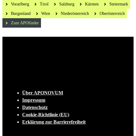
Vorarlberg
Tirol
Salzburg
Kärnten
Steiermark
Burgenland
Wien
Niederösterreich
Oberösterreich
Zum APOfinder
Die tägliche Dosis Wissen, Trends und
Lifestylehacks für ein gesundes Leben
INFO
Über APONOVUM
Impressum
Datenschutz
Cookie-Richtlinie (EU)
Erklärung zur Barrierefreiheit