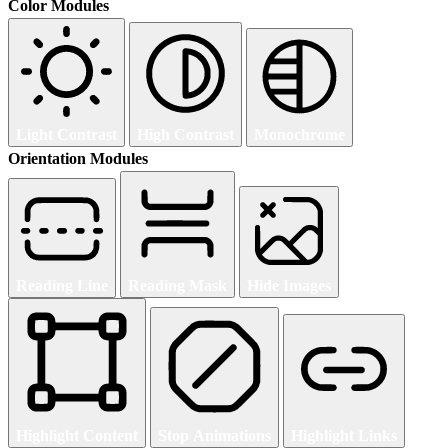
Color Modules
Light Contrast
High Contrast
Monochrome
Orientation Modules
Reading Line
Reading Mask
Hide Images
Highlight Content
Stop Animations
Highlight Links