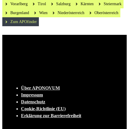
Vorarlberg
Tirol
Salzburg
Kärnten
Steiermark
Burgenland
Wien
Niederösterreich
Oberösterreich
Zum APOfinder
Die tägliche Dosis Wissen, Trends und
Lifestylehacks für ein gesundes Leben
INFO
Über APONOVUM
Impressum
Datenschutz
Cookie-Richtlinie (EU)
Erklärung zur Barrierefreiheit