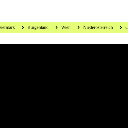
eiermark
Burgenland
Wien
Niederösterreich
O
 für ein gesundes Leben