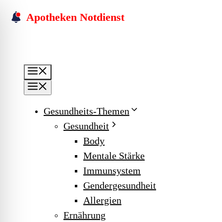
Skip
Apotheken Notdienst
to
content
Menu
Menu
Gesundheits-Themen
Gesundheit
Body
Mentale Stärke
Immunsystem
Gendergesundheit
Allergien
Ernährung