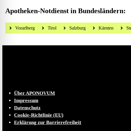
Apotheken-Notdienst in Bundesländern:
Vorarlberg
Tirol
Salzburg
Kärnten
St
Die tägliche Dosis Wissen, Trends und Lifestylehacks
INFO
Über APONOVUM
Impressum
Datenschutz
Cookie-Richtlinie (EU)
Erklärung zur Barrierefreiheit