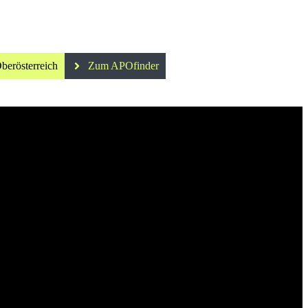
berösterreich
Zum APOfinder