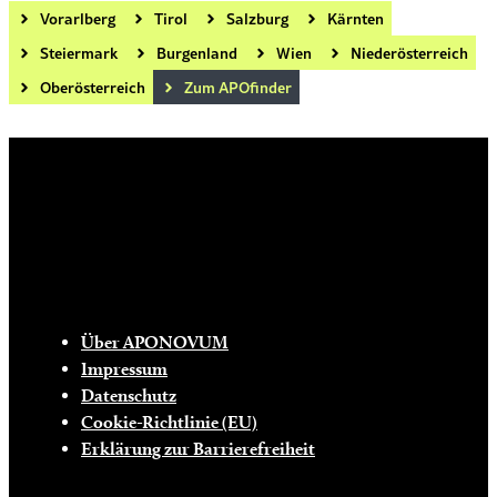
Vorarlberg
Tirol
Salzburg
Kärnten
Steiermark
Burgenland
Wien
Niederösterreich
Oberösterreich
Zum APOfinder
Die tägliche Dosis Wissen, Trends und
Lifestylehacks für ein gesundes Leben
INFO
Über APONOVUM
Impressum
Datenschutz
Cookie-Richtlinie (EU)
Erklärung zur Barrierefreiheit