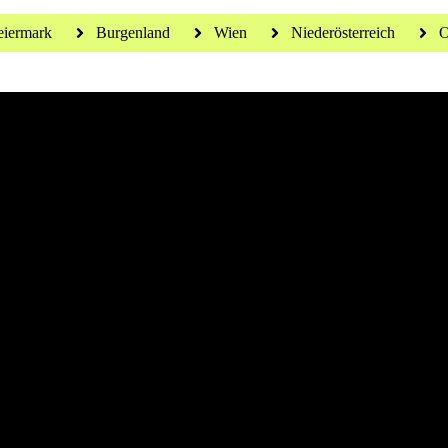
eiermark
Burgenland
Wien
Niederösterreich
O
 für ein gesundes Leben