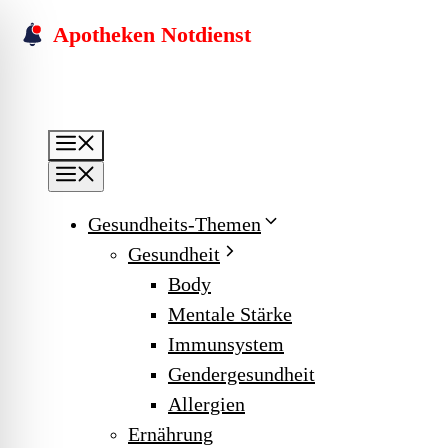
Skip
Apotheken Notdienst
to
content
Menu
Menu
Gesundheits-Themen
Gesundheit
Body
Mentale Stärke
Immunsystem
Gendergesundheit
Allergien
Ernährung