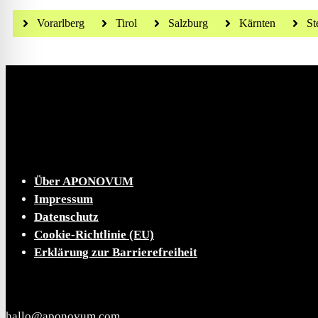
Vorarlberg
Tirol
Salzburg
Kärnten
St
Die tägliche Dosis Wissen, Trends und Lifestylehacks
INFO
Über APONOVUM
Impressum
Datenschutz
Cookie-Richtlinie (EU)
Erklärung zur Barrierefreiheit
KONTAKT
hallo@aponovum.com