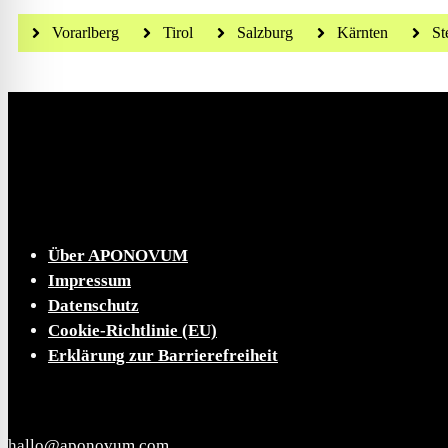
Vorarlberg
Tirol
Salzburg
Kärnten
St
Die tägliche Dosis Wissen, Trends und Lifestylehacks
INFO
Über APONOVUM
Impressum
Datenschutz
Cookie-Richtlinie (EU)
Erklärung zur Barrierefreiheit
KONTAKT
hallo@aponovum.com