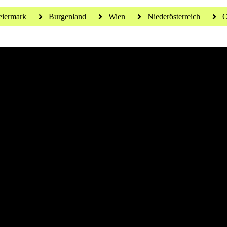
eiermark
Burgenland
Wien
Niederösterreich
O
 für ein gesundes Leben