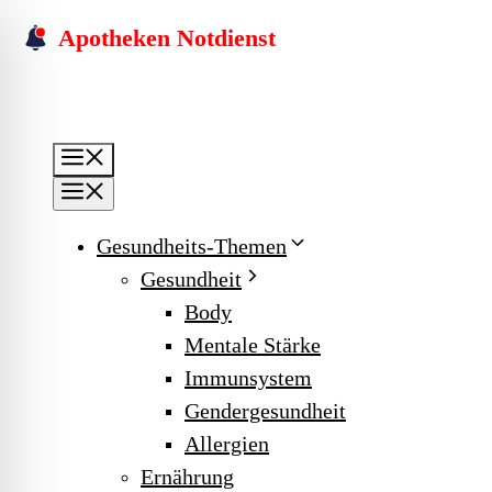
Skip
Apotheken Notdienst
to
content
Menu
Menu
Gesundheits-Themen
Gesundheit
Body
Mentale Stärke
Immunsystem
Gendergesundheit
Allergien
Ernährung