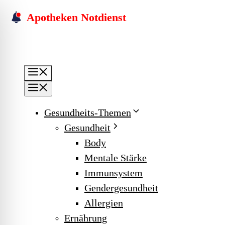
Skip
Apotheken Notdienst
to
content
Menu
Menu
Gesundheits-Themen
Gesundheit
Body
Mentale Stärke
Immunsystem
Gendergesundheit
Allergien
Ernährung