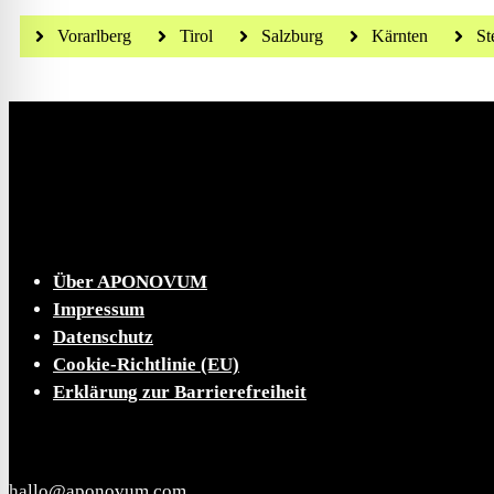
Vorarlberg
Tirol
Salzburg
Kärnten
St
Die tägliche Dosis Wissen, Trends und Lifestylehacks
INFO
Über APONOVUM
Impressum
Datenschutz
Cookie-Richtlinie (EU)
Erklärung zur Barrierefreiheit
KONTAKT
hallo@aponovum.com