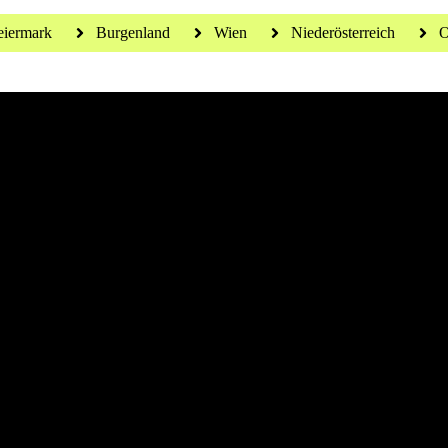
eiermark
Burgenland
Wien
Niederösterreich
O
 für ein gesundes Leben