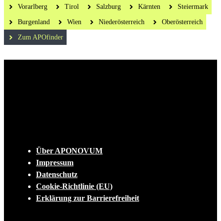
Vorarlberg
Tirol
Salzburg
Kärnten
Steiermark
Burgenland
Wien
Niederösterreich
Oberösterreich
Zum APOfinder
Die tägliche Dosis Wissen, Trends und
Lifestylehacks für ein gesundes Leben
INFO
Über APONOVUM
Impressum
Datenschutz
Cookie-Richtlinie (EU)
Erklärung zur Barrierefreiheit