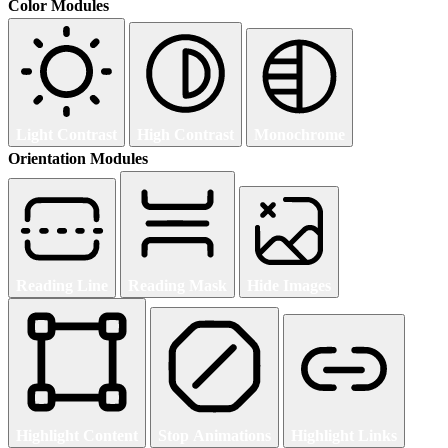
Color Modules
Light Contrast
High Contrast
Monochrome
Orientation Modules
Reading Line
Reading Mask
Hide Images
Highlight Content
Stop Animations
Highlight Links