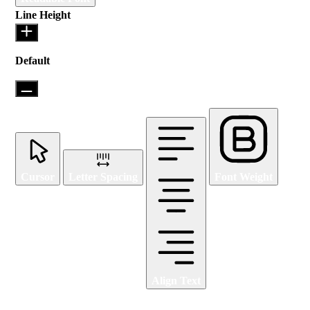
Line Height
Default
Cursor
Letter Spacing
Font Weight
Align Text