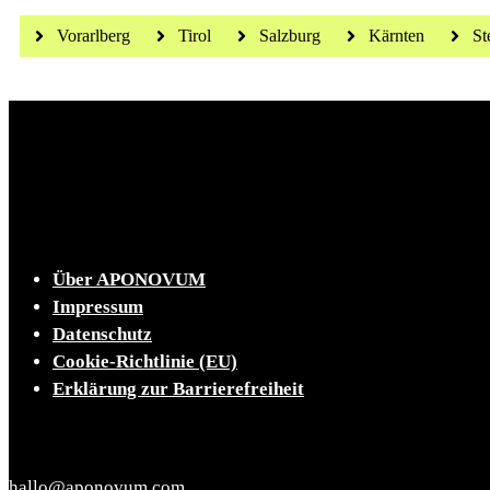
Vorarlberg
Tirol
Salzburg
Kärnten
St
Die tägliche Dosis Wissen, Trends und Lifestylehacks
INFO
Über APONOVUM
Impressum
Datenschutz
Cookie-Richtlinie (EU)
Erklärung zur Barrierefreiheit
KONTAKT
hallo@aponovum.com