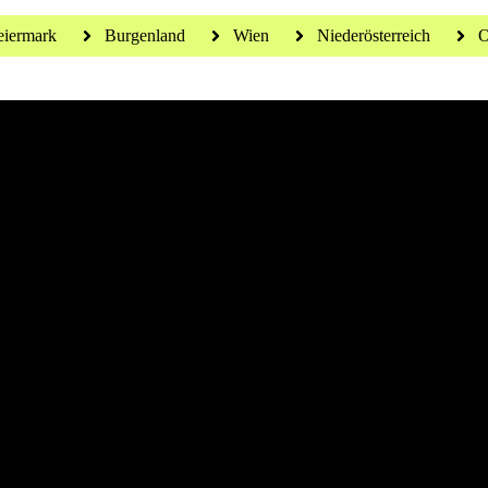
eiermark
Burgenland
Wien
Niederösterreich
O
 für ein gesundes Leben