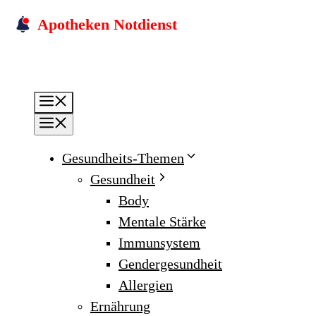
Skip
Apotheken Notdienst
to
content
Menu
Menu
Gesundheits-Themen
Gesundheit
Body
Mentale Stärke
Immunsystem
Gendergesundheit
Allergien
Ernährung