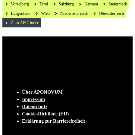
Vorarlberg
Tirol
Salzburg
Kärnten
Steiermark
Burgenland
Wien
Niederösterreich
Oberösterreich
Zum APOfinder
Die tägliche Dosis Wissen, Trends und
Lifestylehacks für ein gesundes Leben
INFO
Über APONOVUM
Impressum
Datenschutz
Cookie-Richtlinie (EU)
Erklärung zur Barrierefreiheit