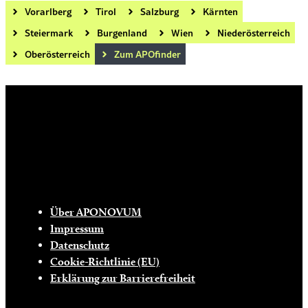
Vorarlberg
Tirol
Salzburg
Kärnten
Steiermark
Burgenland
Wien
Niederösterreich
Oberösterreich
Zum APOfinder
Die tägliche Dosis Wissen, Trends und
Lifestylehacks für ein gesundes Leben
INFO
Über APONOVUM
Impressum
Datenschutz
Cookie-Richtlinie (EU)
Erklärung zur Barrierefreiheit