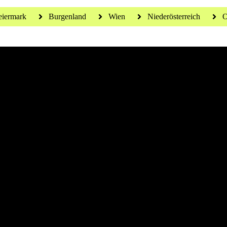
eiermark
Burgenland
Wien
Niederösterreich
O
 für ein gesundes Leben