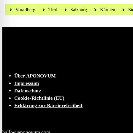
Vorarlberg
Tirol
Salzburg
Kärnten
St
Die tägliche Dosis Wissen, Trends und Lifestylehacks
INFO
Über APONOVUM
Impressum
Datenschutz
Cookie-Richtlinie (EU)
Erklärung zur Barrierefreiheit
KONTAKT
hallo@aponovum.com