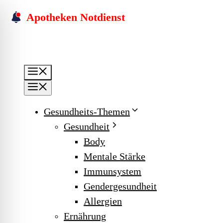
Skip
Apotheken Notdienst
to
content
Menu
Menu
Gesundheits-Themen
Gesundheit
Body
Mentale Stärke
Immunsystem
Gendergesundheit
Allergien
Ernährung