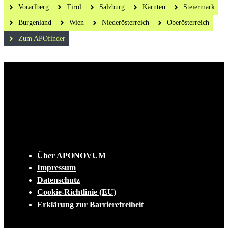
Vorarlberg
Tirol
Salzburg
Kärnten
Steiermark
Burgenland
Wien
Niederösterreich
Oberösterreich
Zum APOfinder
Die tägliche Dosis Wissen, Trends und
Lifestylehacks für ein gesundes Leben
INFO
Über APONOVUM
Impressum
Datenschutz
Cookie-Richtlinie (EU)
Erklärung zur Barrierefreiheit