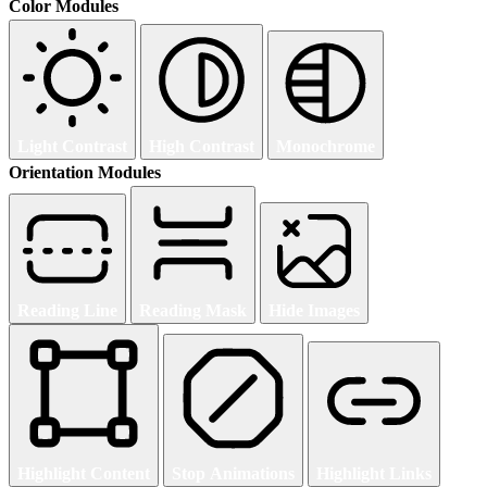
Color Modules
Light Contrast
High Contrast
Monochrome
Orientation Modules
Reading Line
Reading Mask
Hide Images
Highlight Content
Stop Animations
Highlight Links