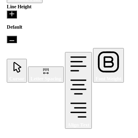
Line Height
Default
Cursor
Letter Spacing
Font Weight
Align Text