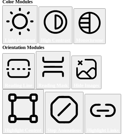
Color Modules
Light Contrast
High Contrast
Monochrome
Orientation Modules
Reading Line
Reading Mask
Hide Images
Highlight Content
Stop Animations
Highlight Links