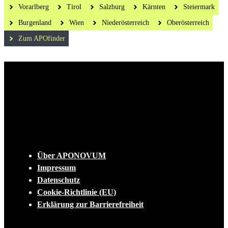
Vorarlberg
Tirol
Salzburg
Kärnten
Steiermark
Burgenland
Wien
Niederösterreich
Oberösterreich
Zum APOfinder
Die tägliche Dosis Wissen, Trends und
Lifestylehacks für ein gesundes Leben
INFO
Über APONOVUM
Impressum
Datenschutz
Cookie-Richtlinie (EU)
Erklärung zur Barrierefreiheit