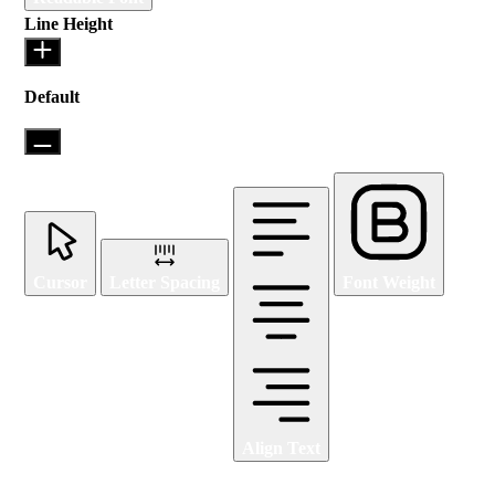
Line Height
Default
Cursor
Letter Spacing
Font Weight
Align Text