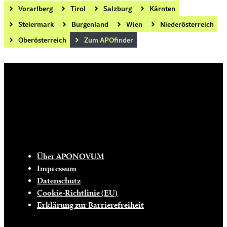
Vorarlberg
Tirol
Salzburg
Kärnten
Steiermark
Burgenland
Wien
Niederösterreich
Oberösterreich
Zum APOfinder
Die tägliche Dosis Wissen, Trends und
Lifestylehacks für ein gesundes Leben
INFO
Über APONOVUM
Impressum
Datenschutz
Cookie-Richtlinie (EU)
Erklärung zur Barrierefreiheit