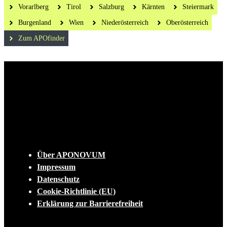
Vorarlberg
Tirol
Salzburg
Kärnten
Steiermark
Burgenland
Wien
Niederösterreich
Oberösterreich
Zum APOfinder
Die tägliche Dosis Wissen, Trends und
Lifestylehacks für ein gesundes Leben
INFO
Über APONOVUM
Impressum
Datenschutz
Cookie-Richtlinie (EU)
Erklärung zur Barrierefreiheit