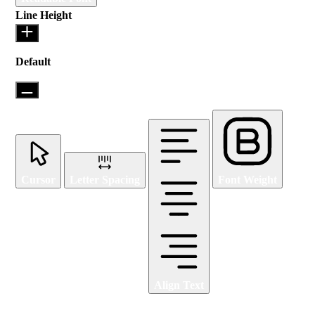
Line Height
Default
Cursor
Letter Spacing
Font Weight
Align Text