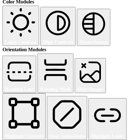
Color Modules
Light Contrast
High Contrast
Monochrome
Orientation Modules
Reading Line
Reading Mask
Hide Images
Highlight Content
Stop Animations
Highlight Links