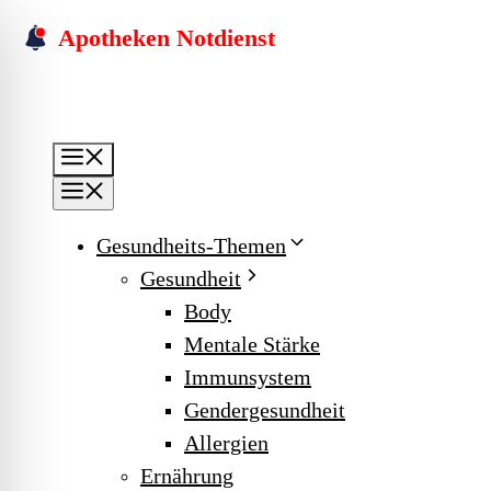
Skip
Apotheken Notdienst
to
content
Menu
Menu
Gesundheits-Themen
Gesundheit
Body
Mentale Stärke
Immunsystem
Gendergesundheit
Allergien
Ernährung