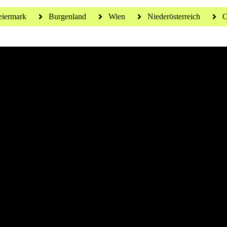
eiermark
Burgenland
Wien
Niederösterreich
O
 für ein gesundes Leben