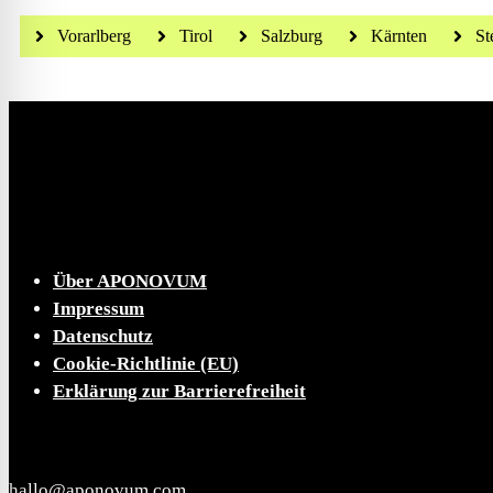
Vorarlberg
Tirol
Salzburg
Kärnten
St
Die tägliche Dosis Wissen, Trends und Lifestylehacks
INFO
Über APONOVUM
Impressum
Datenschutz
Cookie-Richtlinie (EU)
Erklärung zur Barrierefreiheit
KONTAKT
hallo@aponovum.com