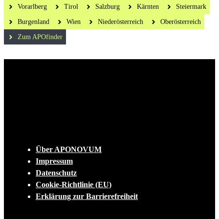
Vorarlberg
Tirol
Salzburg
Kärnten
Steiermark
Burgenland
Wien
Niederösterreich
Oberösterreich
Zum APOfinder
Die tägliche Dosis Wissen, Trends und
Lifestylehacks für ein gesundes Leben
INFO
Über APONOVUM
Impressum
Datenschutz
Cookie-Richtlinie (EU)
Erklärung zur Barrierefreiheit