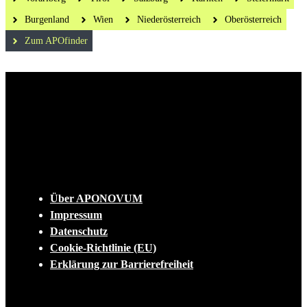
Burgenland
Wien
Niederösterreich
Oberösterreich
Zum APOfinder
Die tägliche Dosis Wissen, Trends und
Lifestylehacks für ein gesundes Leben
INFO
Über APONOVUM
Impressum
Datenschutz
Cookie-Richtlinie (EU)
Erklärung zur Barrierefreiheit
KONTAKT