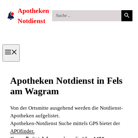
Skip
Apotheken
Search Button
Search
to
for:
Notdienst
content
Menu
Apotheken Notdienst in Fels
am Wagram
Von der Ortsmitte ausgehend werden die Notdienst-
Apotheken aufgelistet.
Apotheken-Notdienst Suche mittels GPS bietet der
APOfinder.