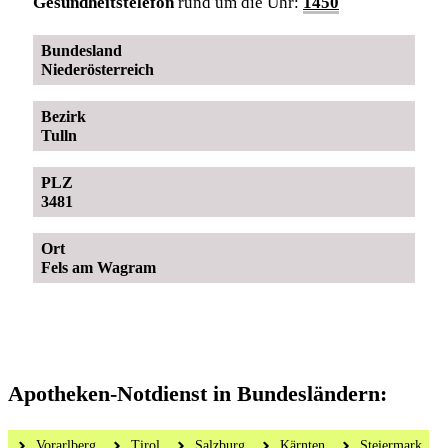
Gesundheitstelefon
rund um die Uhr:
1450
Bundesland
Niederösterreich
Bezirk
Tulln
PLZ
3481
Ort
Fels am Wagram
Apotheken-Notdienst in Bundesländern:
Vorarlberg
Tirol
Salzburg
Kärnten
Steiermark