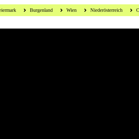
eiermark
Burgenland
Wien
Niederösterreich
O
 für ein gesundes Leben