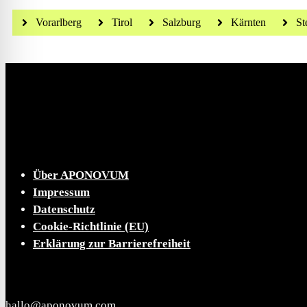
Vorarlberg
Tirol
Salzburg
Kärnten
St
Die tägliche Dosis Wissen, Trends und Lifestylehacks
INFO
Über APONOVUM
Impressum
Datenschutz
Cookie-Richtlinie (EU)
Erklärung zur Barrierefreiheit
KONTAKT
hallo@aponovum.com