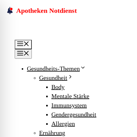
Skip
Apotheken Notdienst
to
content
Menu
Menu
Gesundheits-Themen
Gesundheit
Body
Mentale Stärke
Immunsystem
Gendergesundheit
Allergien
Ernährung