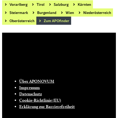
Vorarlberg
Tirol
Salzburg
Kärnten
Steiermark
Burgenland
Wien
Niederösterreich
Oberösterreich
Zum APOfinder
Die tägliche Dosis Wissen, Trends und
Lifestylehacks für ein gesundes Leben
INFO
Über APONOVUM
Impressum
Datenschutz
Cookie-Richtlinie (EU)
Erklärung zur Barrierefreiheit