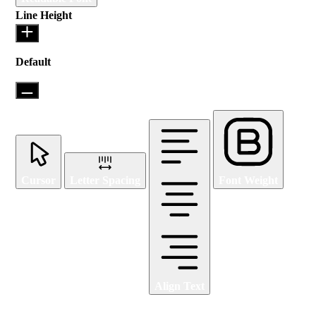
Line Height
Default
Cursor
Letter Spacing
Font Weight
Align Text