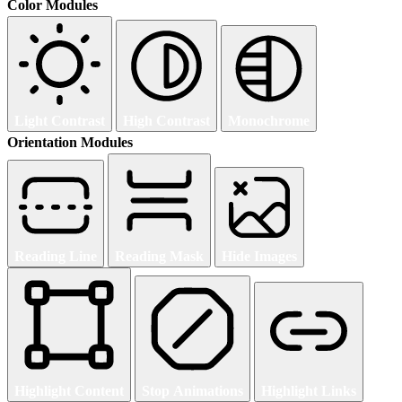
Color Modules
Light Contrast
High Contrast
Monochrome
Orientation Modules
Reading Line
Reading Mask
Hide Images
Highlight Content
Stop Animations
Highlight Links