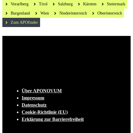
Vorarlberg
Tirol
Salzburg
Kärnten
Steiermark
Burgenland
Wien
Niederösterreich
Oberösterreich
Zum APOfinder
Die tägliche Dosis Wissen, Trends und
Lifestylehacks für ein gesundes Leben
INFO
Über APONOVUM
Impressum
Datenschutz
Cookie-Richtlinie (EU)
Erklärung zur Barrierefreiheit