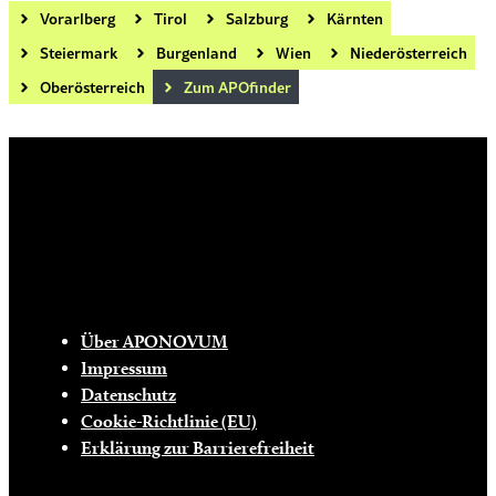
Vorarlberg
Tirol
Salzburg
Kärnten
Steiermark
Burgenland
Wien
Niederösterreich
Oberösterreich
Zum APOfinder
Die tägliche Dosis Wissen, Trends und
Lifestylehacks für ein gesundes Leben
INFO
Über APONOVUM
Impressum
Datenschutz
Cookie-Richtlinie (EU)
Erklärung zur Barrierefreiheit