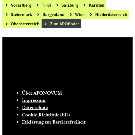
Vorarlberg
Tirol
Salzburg
Kärnten
Steiermark
Burgenland
Wien
Niederösterreich
Oberösterreich
Zum APOfinder
Die tägliche Dosis Wissen, Trends und
Lifestylehacks für ein gesundes Leben
INFO
Über APONOVUM
Impressum
Datenschutz
Cookie-Richtlinie (EU)
Erklärung zur Barrierefreiheit