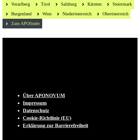
Vorarlberg
Tirol
Salzburg
Kärnten
Steiermark
Burgenland
Wien
Niederösterreich
Oberösterreich
Zum APOfinder
Die tägliche Dosis Wissen, Trends und
Lifestylehacks für ein gesundes Leben
INFO
Über APONOVUM
Impressum
Datenschutz
Cookie-Richtlinie (EU)
Erklärung zur Barrierefreiheit