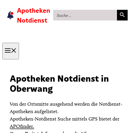
Skip
Apotheken
Search Button
Search
to
for:
Notdienst
content
Menu
Apotheken Notdienst in
Oberwang
Von der Ortsmitte ausgehend werden die Notdienst-
Apotheken aufgelistet.
Apotheken-Notdienst Suche mittels GPS bietet der
APOfinder.