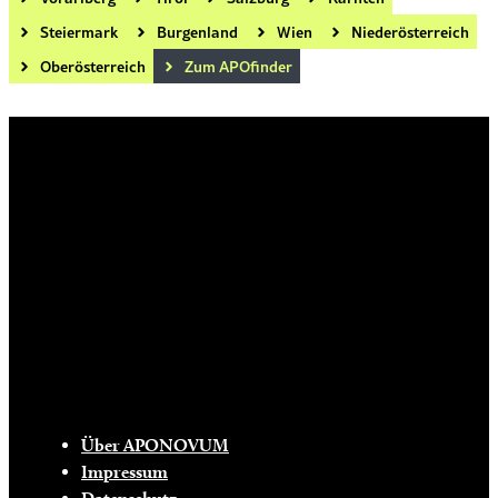
Steiermark
Burgenland
Wien
Niederösterreich
Oberösterreich
Zum APOfinder
Die tägliche Dosis Wissen, Trends und
Lifestylehacks für ein gesundes Leben
INFO
Über APONOVUM
Impressum