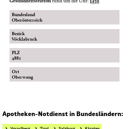
Gesundheitstelefon
rund um die Uhr:
1450
Bundesland
Oberösterreich
Bezirk
Vöcklabruck
PLZ
4882
Ort
Oberwang
Apotheken-Notdienst in Bundesländern:
Vorarlberg
Tirol
Salzburg
Kärnten