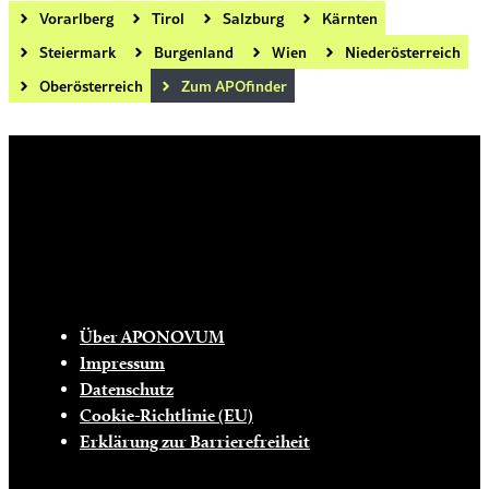
Vorarlberg
Tirol
Salzburg
Kärnten
Steiermark
Burgenland
Wien
Niederösterreich
Oberösterreich
Zum APOfinder
Die tägliche Dosis Wissen, Trends und
Lifestylehacks für ein gesundes Leben
INFO
Über APONOVUM
Impressum
Datenschutz
Cookie-Richtlinie (EU)
Erklärung zur Barrierefreiheit