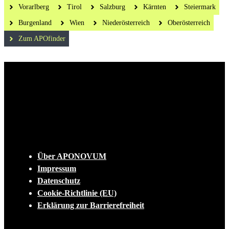
Vorarlberg
Tirol
Salzburg
Kärnten
Steiermark
Burgenland
Wien
Niederösterreich
Oberösterreich
Zum APOfinder
Die tägliche Dosis Wissen, Trends und
Lifestylehacks für ein gesundes Leben
INFO
Über APONOVUM
Impressum
Datenschutz
Cookie-Richtlinie (EU)
Erklärung zur Barrierefreiheit