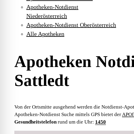
Apotheken-Notdienst
Niederösterreich
Apotheken-Notdienst Oberösterreich
Alle Apotheken
Apotheken Notdi
Sattledt
Von der Ortsmitte ausgehend werden die Notdienst-Apot
Apotheken-Notdienst Suche mittels GPS bietet der
APOfi
Gesundheitstelefon
rund um die Uhr:
1450