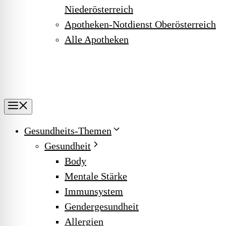
Niederösterreich
Apotheken-Notdienst Oberösterreich
Alle Apotheken
Menu
Gesundheits-Themen
Gesundheit
Body
Mentale Stärke
Immunsystem
Gendergesundheit
Allergien