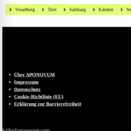
Vorarlberg
Tirol
Salzburg
Kärnten
St
Die tägliche Dosis Wissen, Trends und Lifestylehacks
INFO
Über APONOVUM
Impressum
Datenschutz
Cookie-Richtlinie (EU)
Erklärung zur Barrierefreiheit
KONTAKT
hallo@aponovum.com