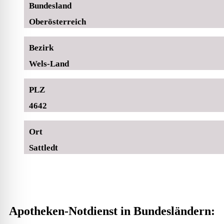
Bundesland
Oberösterreich
Bezirk
Wels-Land
PLZ
4642
Ort
Sattledt
Apotheken-Notdienst in Bundesländern: